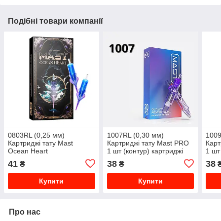
Подібні товари компанії
0803RL (0,25 мм)
1007RL (0,30 мм)
1009
Картриджі тату Mast
Картриджі тату Mast PRO
Карт
Ocean Heart
1 шт (контур) картриджі
1 шт
41
38
38
₴
₴
Купити
Купити
Про нас