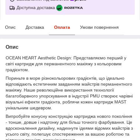
Доступна доставка
Опис
Доставка
Оплата
Умови повернення
Опис
OCEAN HEART Aesthetic Design: Представляємо перший у
світі картридж для перманентного макіяжу з кольоровим
градієнтом.
Пориньте в море різнокольорових градієнтів, що ідеально
відповідають естетичним завданням майстрів перманентного
макіяжу. Наше революційне використання технології
багатобарвного упорскування в індустрії PMU створює чарівні
візуальні ефекти градієнта, роблячи кожен картридж MAST
унікальним шедевром.
Випробуйте конусну конструкцію картриджа нового покоління
- тонше, довше і надтонку для більш точного фарбування. Це
вдосконалення дизайну, надихнуте ідеями відомих майстрів з
усього світу, полегшує спостереження за вашою роботою та
підвищує точність позиціонування.