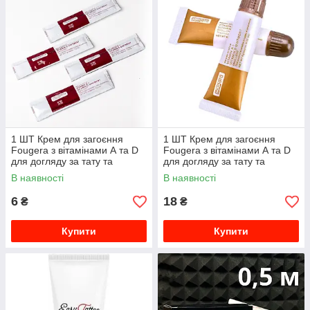
1 ШТ Крем для загоєння
1 ШТ Крем для загоєння
Fougera з вітамінами А та D
Fougera з вітамінами А та D
для догляду за тату та
для догляду за тату та
татуажем 5 г
татуажем 8 г
В наявності
В наявності
6
18
₴
₴
Купити
Купити