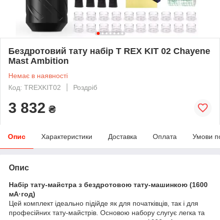
Бездротовий тату набір T REX KIT 02 Chayene
Mast Ambition
Немає в наявності
Код: TREXKIT02
Роздріб
3 832
₴
Опис
Характеристики
Доставка
Оплата
Умови п
Опис
Набір тату-майстра з бездротовою тату-машинкою (1600
мА·год)
Цей комплект ідеально підійде як для початківців, так і для
професійних тату-майстрів. Основою набору слугує легка та