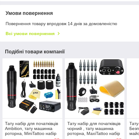
Умови повернення
Повернення товару впродовж 14 днів за домовленістю
Всі умови повернення
Подібні товари компанії
Тату набір для початківців
Тату набір для початківців
Тату
Ambition, тату машинка
чорний , тату машинка
Безп
роторна, MiniTattoo набір
роторна, MaxiTattoo набір
майс
для тату майстра.
для тату майстра
кейс