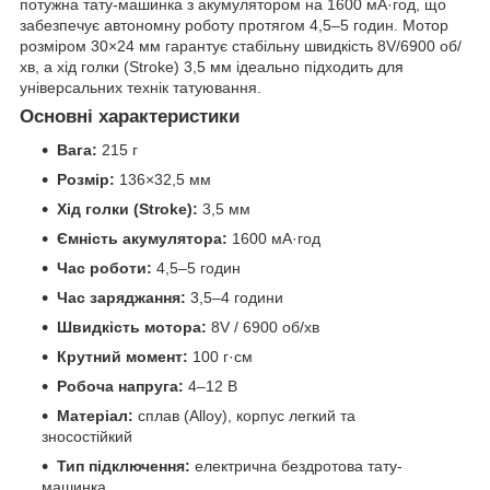
потужна тату-машинка з акумулятором на 1600 мА·год, що
забезпечує автономну роботу протягом 4,5–5 годин. Мотор
розміром 30×24 мм гарантує стабільну швидкість 8V/6900 об/
хв, а хід голки (Stroke) 3,5 мм ідеально підходить для
універсальних технік татуювання.
Основні характеристики
Вага:
215 г
Розмір:
136×32,5 мм
Хід голки (Stroke):
3,5 мм
Ємність акумулятора:
1600 мА·год
Час роботи:
4,5–5 годин
Час заряджання:
3,5–4 години
Швидкість мотора:
8V / 6900 об/хв
Крутний момент:
100 г·см
Робоча напруга:
4–12 В
Матеріал:
сплав (Alloy), корпус легкий та
зносостійкий
Тип підключення:
електрична бездротова тату-
машинка