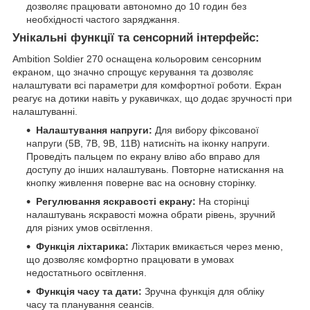
дозволяє працювати автономно до 10 годин без
необхідності частого заряджання.
Унікальні функції та сенсорний інтерфейс:
Ambition Soldier 270 оснащена кольоровим сенсорним
екраном, що значно спрощує керування та дозволяє
налаштувати всі параметри для комфортної роботи. Екран
реагує на дотики навіть у рукавичках, що додає зручності при
налаштуванні.
Налаштування напруги:
Для вибору фіксованої
напруги (5В, 7В, 9В, 11В) натисніть на іконку напруги.
Проведіть пальцем по екрану вліво або вправо для
доступу до інших налаштувань. Повторне натискання на
кнопку живлення поверне вас на основну сторінку.
Регулювання яскравості екрану:
На сторінці
налаштувань яскравості можна обрати рівень, зручний
для різних умов освітлення.
Функція ліхтарика:
Ліхтарик вмикається через меню,
що дозволяє комфортно працювати в умовах
недостатнього освітлення.
Функція часу та дати:
Зручна функція для обліку
часу та планування сеансів.