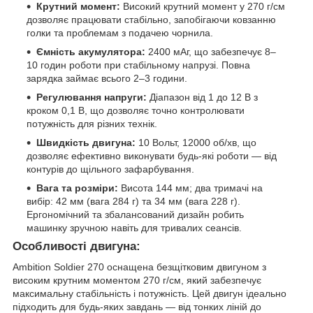
Крутний момент:
Високий крутний момент у 270 г/см
дозволяє працювати стабільно, запобігаючи ковзанню
голки та проблемам з подачею чорнила.
Ємність акумулятора:
2400 мАг, що забезпечує 8–
10 годин роботи при стабільному напрузі. Повна
зарядка займає всього 2–3 години.
Регулювання напруги:
Діапазон від 1 до 12 В з
кроком 0,1 В, що дозволяє точно контролювати
потужність для різних технік.
Швидкість двигуна:
10 Вольт, 12000 об/хв, що
дозволяє ефективно виконувати будь-які роботи — від
контурів до щільного зафарбування.
Вага та розміри:
Висота 144 мм; два тримачі на
вибір: 42 мм (вага 284 г) та 34 мм (вага 228 г).
Ергономічний та збалансований дизайн робить
машинку зручною навіть для тривалих сеансів.
Особливості двигуна:
Ambition Soldier 270 оснащена безщітковим двигуном з
високим крутним моментом 270 г/см, який забезпечує
максимальну стабільність і потужність. Цей двигун ідеально
підходить для будь-яких завдань — від тонких ліній до