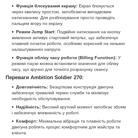
Функція блокування екрану:
Екран блокується
через хвилину простою, запобігаючи випадковим
натисканням. Для розблокування просто проведіть
пальцем вгору по екрану.
Режим Jump Start:
Подвійне натискання на кнопку
живлення активує стартовий імпульс, що забезпечує
плавний початок роботи, особливо корисний на низьких
налаштуваннях напруги.
Функція обліку часу роботи (Billing Function):
У
режимі паузи можна встановити значення для обліку
часу, що зручно для точного розрахунку сеансу.
Переваги Ambition Soldier 270:
Довговічність:
Безщіткова конструкція двигуна
забезпечує тривалий термін служби та мінімізує
необхідність обслуговування.
Надійність:
Високий крутний момент запобігає збоям
і забезпечує впевненість у роботі.
Комфорт:
Мінімальна вібрація та плавність роботи
двигуна роблять процес комфортним для майстра та
клієнта.