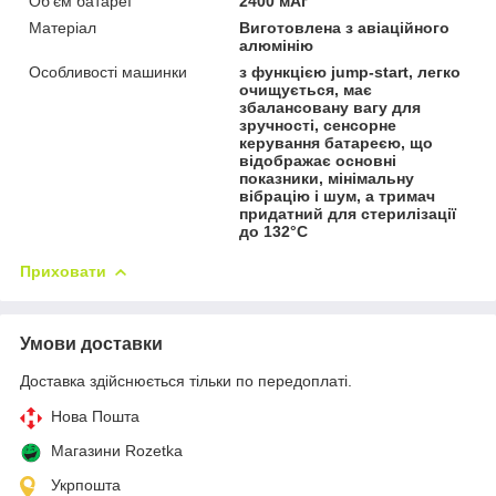
Об’єм батареї
2400 мАг
Матеріал
Виготовлена з авіаційного
алюмінію
Особливості машинки
з функцією jump-start, легко
очищується, має
збалансовану вагу для
зручності, сенсорне
керування батареєю, що
відображає основні
показники, мінімальну
вібрацію і шум, а тримач
придатний для стерилізації
до 132°C
Приховати
Умови доставки
Доставка здійснюється тільки по передоплаті.
Нова Пошта
Магазини Rozetka
Укрпошта