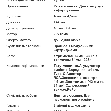
Роз'єм для підключення
Type-C
Призначення
Універсальна. Для контуру і
зафарбування
Хід голки
4 мм та 4,5мм
Довжина
144 мм
Діаметр тримача
42 мм і 34 мм
Мотор
20х15мм
Оберти мотору
до 12,000 об/хв
Сумістність з голками
Працює з модульними
картриджами
Вага:
з тримачем 42мм - 284г, з
тримачем 34мм - 228г
Комплектація машинки
Тату-машинка,Акумулятор
ємністю,Зарядний кабель
Type-C,Адаптер
RCA,Запасний ексцентрик
4,5 мм,Два тримачі (42 мм та
34 мм),Одноразовий
тримач,Кейс
Сумістність роботи
Для татуювання, Для
перманентного макіяжу
Гарантія
3 місяці від магазину