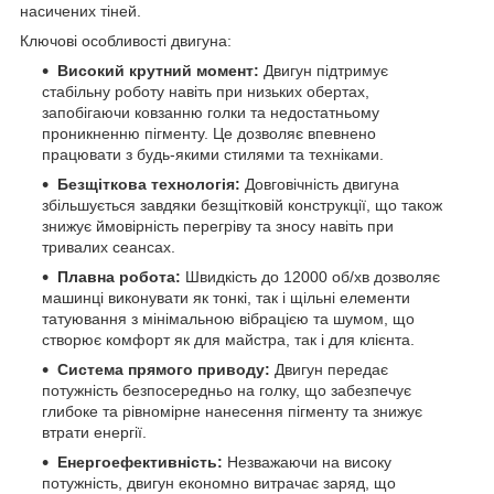
насичених тіней.
Ключові особливості двигуна:
Високий крутний момент:
Двигун підтримує
стабільну роботу навіть при низьких обертах,
запобігаючи ковзанню голки та недостатньому
проникненню пігменту. Це дозволяє впевнено
працювати з будь-якими стилями та техніками.
Безщіткова технологія:
Довговічність двигуна
збільшується завдяки безщітковій конструкції, що також
знижує ймовірність перегріву та зносу навіть при
тривалих сеансах.
Плавна робота:
Швидкість до 12000 об/хв дозволяє
машинці виконувати як тонкі, так і щільні елементи
татуювання з мінімальною вібрацією та шумом, що
створює комфорт як для майстра, так і для клієнта.
Система прямого приводу:
Двигун передає
потужність безпосередньо на голку, що забезпечує
глибоке та рівномірне нанесення пігменту та знижує
втрати енергії.
Енергоефективність:
Незважаючи на високу
потужність, двигун економно витрачає заряд, що