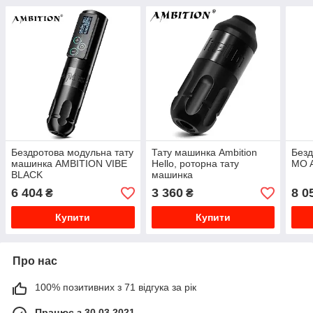
Бездротова модульна тату
Тату машинка Ambition
Безд
машинка AMBITION VIBE
Hello, роторна тату
MO A
BLACK
машинка
6 404
3 360
8 0
₴
₴
Купити
Купити
Про нас
100% позитивних з 71 відгука за рік
Працює з 30.03.2021