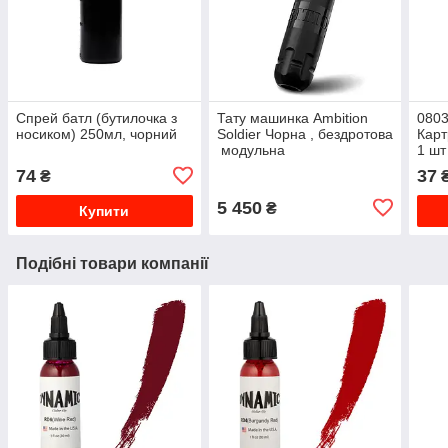
Спрей батл (бутилочка з
Тату машинка Ambition
0803
носиком) 250мл, чорний
Soldier Чорна , бездротова
Карт
модульна
1 шт
74
37
₴
5 450
₴
Купити
Подібні товари компанії