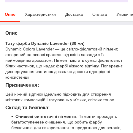
Опис
Характеристики
Доставка
Оплата
Умови п
Опис
Тату-фарба Dynamic Lavender (30 мл)
Dynamic Colors Lavender — це світло-фіолетовий пігмент,
створений на основі вражень від квітів лаванди з їх
неймовірним ароматом. Пігмент містить суміш фіолетових і
білих частинок, що надає фарбі ніжного відтінку. Попереднє
диспергування частинок дозволяє досягти однорідної
консистенції.
Призначення:
Цей ніжний відтінок ідеально підходить для створення
квіткових композицій і татуювань у м'яких, світлих тонах.
Склад та безпека:
Очищені синтетичні пігменти
: Пігменти проходять
багатоступеневе очищення, що робить фарбу
безпечною для використання та придатною для веганів,