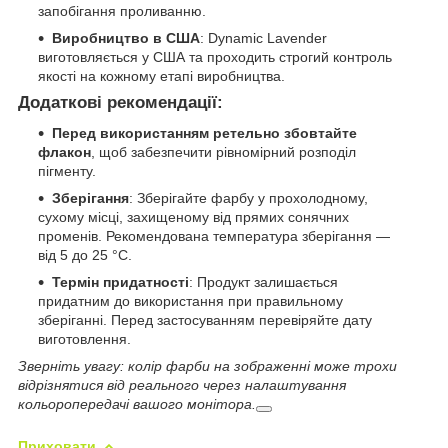
запобігання проливанню.
Виробництво в США
: Dynamic Lavender
виготовляється у США та проходить строгий контроль
якості на кожному етапі виробництва.
Додаткові рекомендації:
Перед використанням ретельно збовтайте
флакон
, щоб забезпечити рівномірний розподіл
пігменту.
Зберігання
: Зберігайте фарбу у прохолодному,
сухому місці, захищеному від прямих сонячних
променів. Рекомендована температура зберігання —
від 5 до 25 °C.
Термін придатності
: Продукт залишається
придатним до використання при правильному
зберіганні. Перед застосуванням перевіряйте дату
виготовлення.
Зверніть увагу: колір фарби на зображенні може трохи
відрізнятися від реального через налаштування
кольоропередачі вашого монітора.
Приховати