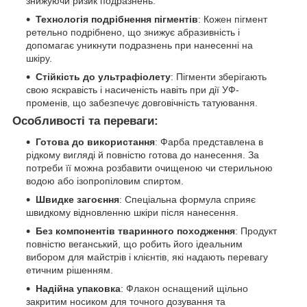
знижуючи ризик подразнень.
Технологія подрібнення пігментів
: Кожен пігмент
ретельно подрібнено, що знижує абразивність і
допомагає уникнути подразнень при нанесенні на
шкіру.
Стійкість до ультрафіолету
: Пігменти зберігають
свою яскравість і насиченість навіть при дії УФ-
променів, що забезпечує довговічність татуювання.
Особливості та переваги:
Готова до використання
: Фарба представлена в
рідкому вигляді й повністю готова до нанесення. За
потреби її можна розбавити очищеною чи стерильною
водою або ізопропіловим спиртом.
Швидке загоєння
: Спеціальна формула сприяє
швидкому відновленню шкіри після нанесення.
Без компонентів тваринного походження
: Продукт
повністю веганський, що робить його ідеальним
вибором для майстрів і клієнтів, які надають перевагу
етичним рішенням.
Надійна упаковка
: Флакон оснащений щільно
закритим носиком для точного дозування та