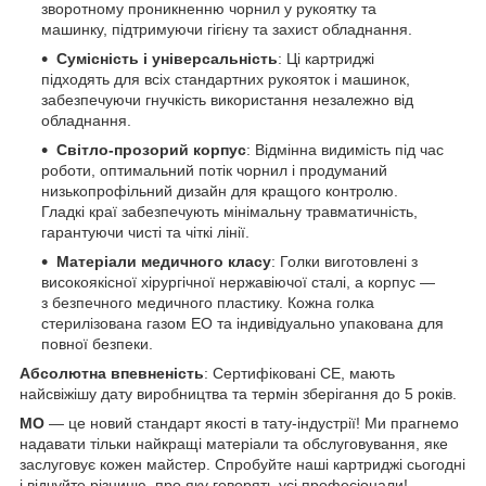
зворотному проникненню чорнил у рукоятку та
машинку, підтримуючи гігієну та захист обладнання.
Сумісність і універсальність
: Ці картриджі
підходять для всіх стандартних рукояток і машинок,
забезпечуючи гнучкість використання незалежно від
обладнання.
Світло-прозорий корпус
: Відмінна видимість під час
роботи, оптимальний потік чорнил і продуманий
низькопрофільний дизайн для кращого контролю.
Гладкі краї забезпечують мінімальну травматичність,
гарантуючи чисті та чіткі лінії.
Матеріали медичного класу
: Голки виготовлені з
високоякісної хірургічної нержавіючої сталі, а корпус —
з безпечного медичного пластику. Кожна голка
стерилізована газом ЕО та індивідуально упакована для
повної безпеки.
Абсолютна впевненість
: Сертифіковані CE, мають
найсвіжішу дату виробництва та термін зберігання до 5 років.
MO
— це новий стандарт якості в тату-індустрії! Ми прагнемо
надавати тільки найкращі матеріали та обслуговування, яке
заслуговує кожен майстер. Спробуйте наші картриджі сьогодні
і відчуйте різницю, про яку говорять усі професіонали!