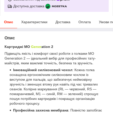
Доступна доставка
Опис
Характеристики
Доставка
Оплата
Умови п
Опис
Картриджі MO
Gener
ation 2
Підвищіть якість і комфорт своєї роботи з голками MO
Generation 2 — ідеальний вибір для професійних тату-
майстрів, яким важливі точність, безпека та зручність.
Інноваційний силіконовий чохол
: Кожна голка
оснащена ергономічним силіконовим чохлом із
виступом для пальців, що забезпечує неймовірну
зручність і зменшує втому рук навіть під час тривалих
сеансів. Колірне маркування (RL — червоний, RS —
помаранчевий, M1 — синій, RM — зелений) спрощує
пошук потрібних картриджів і покращує організацію
робочого процесу.
Професійна захисна мембрана
: Повністю запобігає