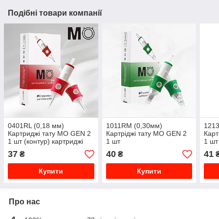
Подібні товари компанії
0401RL (0,18 мм)
1011RM (0,30мм)
1213
Картриджі тату MO GEN 2
Картріджі тату MO GEN 2
Карт
1 шт (контур) картриджі
1 шт
1 шт
37
40
41
₴
₴
Купити
Купити
Про нас