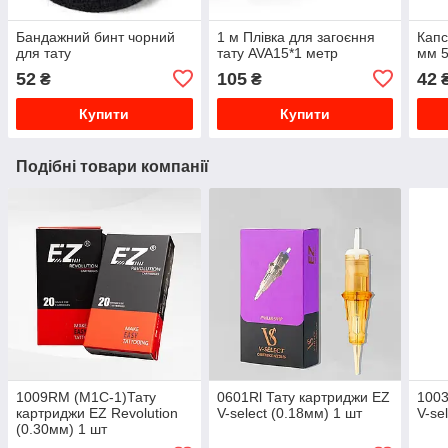
Бандажний бинт чорний
1 м Плівка для загоєння
Капс
для тату
тату AVA15*1 метр
мм 5
52
105
42
₴
₴
Купити
Купити
Подібні товари компанії
1009RМ (M1C-1)Тату
0601Rl Тату картриджи EZ
1003
картриджи EZ Revolution
V-select (0.18мм) 1 шт
V-se
(0.30мм) 1 шт