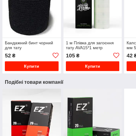
Бандажний бинт чорний
1 м Плівка для загоєння
Капс
для тату
тату AVA15*1 метр
мм 5
52
105
42
₴
₴
Купити
Купити
Подібні товари компанії