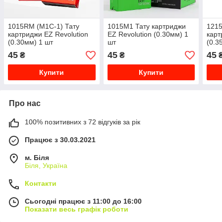
1015RМ (M1C-1) Тату
1015M1 Тату картриджи
1215
картриджи EZ Revolution
EZ Revolution (0.30мм) 1
карт
(0.30мм) 1 шт
шт
(0.3
45
45
45
₴
₴
Купити
Купити
Про нас
100% позитивних з 72 відгуків за рік
Працює з 30.03.2021
м. Біля
Біля, Україна
Контакти
Сьогодні працює з 11:00 до 16:00
Показати весь графік роботи