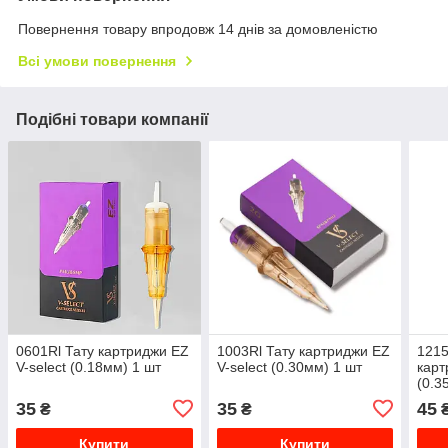
Повернення товару впродовж 14 днів за домовленістю
Всі умови повернення
Подібні товари компанії
0601Rl Тату картриджи EZ
1003Rl Тату картриджи EZ
1215
V-select (0.18мм) 1 шт
V-select (0.30мм) 1 шт
карт
(0.3
35
35
45
₴
₴
Купити
Купити