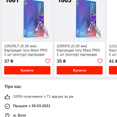
1001RLT (0,30 мм)
1005RS (0,30 мм)
1211
Картриджі тату Mast PRO
Картриджі тату Mast PRO
Карт
1 шт (контур) картриджі
1 шт (контур) картриджі
1 шт
37
35
41
₴
₴
Купити
Купити
Про нас
100% позитивних з 71 відгука за рік
Працює з 30.03.2021
м. Біля