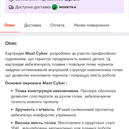
Доступна доставка
Опис
Доставка
Оплата
Умови повернення
Опис
Картриджі
Mast Cyber
розроблені за участю професійних
художників, що гарантує продуманість кожної деталі. Ці
картриджі забезпечують плавне і повільне течію чорнила
завдяки оптимізованій внутрішній структурі наконечника голки,
що дозволяє економити чорнила і покращує якість роботи.
Основні переваги Mast Cyber :
Тонка конструкція наконечника
: Прозора оболонка
дозволяє спостерігати за рухом голки, забезпечуючи
точність кожного проколу.
Зручність і м'якість
: М'який силіконовий протектор
забезпечує комфортне утримання.
Висока якість голок
: Виготовлені з хірургічної сталі
304L, відшліфовані автоматично для плавної роботи.