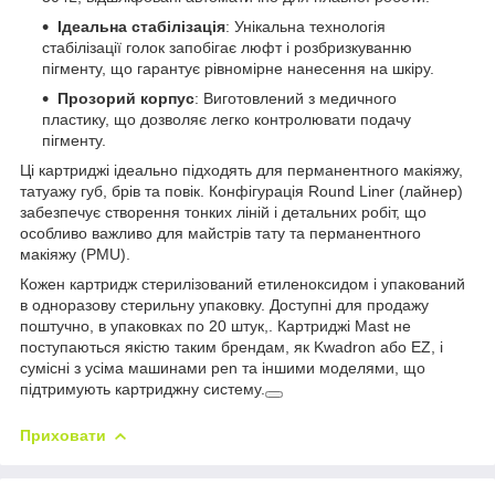
Ідеальна стабілізація
: Унікальна технологія
стабілізації голок запобігає люфт і розбризкуванню
пігменту, що гарантує рівномірне нанесення на шкіру.
Прозорий корпус
: Виготовлений з медичного
пластику, що дозволяє легко контролювати подачу
пігменту.
Ці картриджі ідеально підходять для перманентного макіяжу,
татуажу губ, брів та повік. Конфігурація Round Liner (лайнер)
забезпечує створення тонких ліній і детальних робіт, що
особливо важливо для майстрів тату та перманентного
макіяжу (PMU).
Кожен картридж стерилізований етиленоксидом і упакований
в одноразову стерильну упаковку. Доступні для продажу
поштучно, в упаковках по 20 штук,. Картриджі Mast не
поступаються якістю таким брендам, як Kwadron або EZ, і
сумісні з усіма машинами pen та іншими моделями, що
підтримують картриджну систему.
Приховати