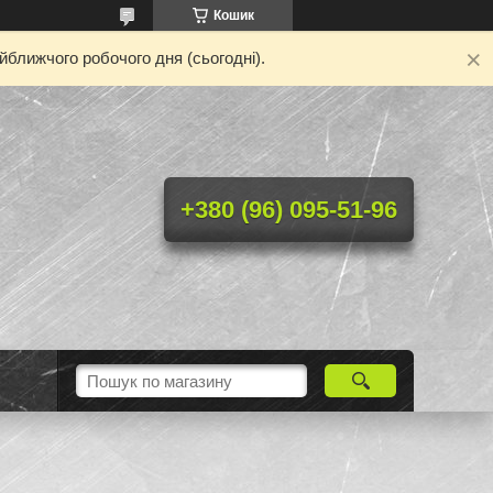
Кошик
йближчого робочого дня (сьогодні).
+380 (96) 095-51-96