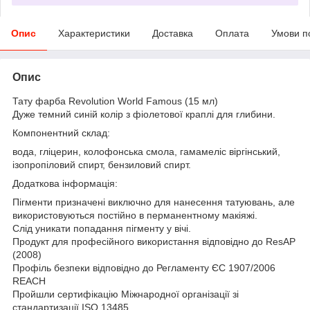
Опис
Характеристики
Доставка
Оплата
Умови п
Опис
Тату фарба Revolution World Famous (15 мл)
Дуже темний синій колір з фіолетової краплі для глибини.
Компонентний склад:
вода, гліцерин, колофонська смола, гамамеліс віргінський,
ізопропіловий спирт, бензиловий спирт.
Додаткова інформація:
Пігменти призначені виключно для нанесення татуювань, але
використовуються постійно в перманентному макіяжі.
Слід уникати попадання пігменту у вічі.
Продукт для професійного використання відповідно до ResAP
(2008)
Профіль безпеки відповідно до Регламенту ЄС 1907/2006
REACH
Пройшли сертифікацію Міжнародної організації зі
стандартизації ISO 13485