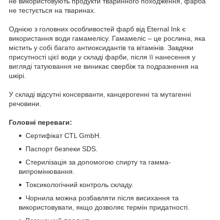
не використовують продукти тваринного походження, фарба
не тестується на тваринах.
Однією з головних особливостей фарб від Eternal Ink є
використання води гамамелісу. Гамамеліс – це рослина, яка
містить у собі багато антиоксидантів та вітамінів. Завдяки
присутності цієї води у складі фарби, після її нанесення у
вигляді татуювання не виникає свербіж та подразнення на
шкірі.
У складі відсутні консерванти, канцерогенні та мутагенні
речовини.
Головні переваги:
Сертифікат CTL GmbH.
Паспорт безпеки SDS.
Стерилізація за допомогою спирту та гамма-
випромінювання.
Токсикологічний контроль складу.
Чорнила можна розбавляти після висихання та
використовувати, якщо дозволяє термін придатності.