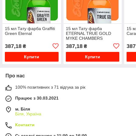
15 мл Тату фарба Graffiti
15 мл Тату фарба
15 м
Green Eternal
ETERNAL TRUE GOLD
Cara
MYKE CHAMBERS
SIGNATURE
387,18
387,18
387
₴
₴
Купити
Купити
Про нас
100% позитивних з 71 відгука за рік
Працює з 30.03.2021
м. Біля
Біля, Україна
Контакти
Сьогодні працює з 11:00 до 16:00