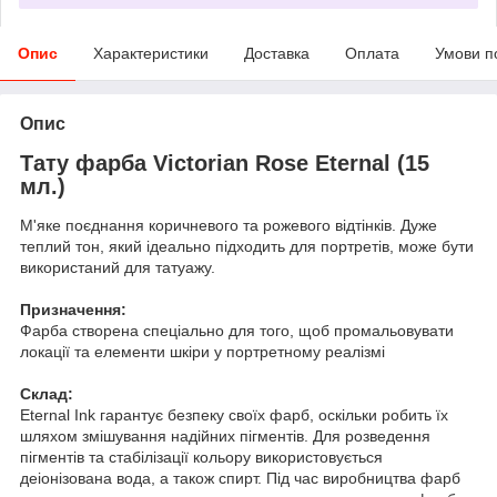
Опис
Характеристики
Доставка
Оплата
Умови п
Опис
Тату фарба Victorian Rose Eternal (15
мл.)
М'яке поєднання коричневого та рожевого відтінків. Дуже
теплий тон, який ідеально підходить для портретів, може бути
використаний для татуажу.
Призначення:
Фарба створена спеціально для того, щоб промальовувати
локації та елементи шкіри у портретному реалізмі
Склад:
Eternal Ink гарантує безпеку своїх фарб, оскільки робить їх
шляхом змішування надійних пігментів. Для розведення
пігментів та стабілізації кольору використовується
деіонізована вода, а також спирт. Під час виробництва фарб