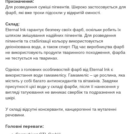
Призначення:
Для розведення суміші пігментів. Широко застосовується для
фарб, які вже трохи підсохли у відкритій ємності.
Склад:
Eternal Ink гарантує безпеку своїх фарб, оскільки робить їх
шляхом змішування надійних пігментів. Для розведення
пігментів та стабілізації кольору використовується
деіонізована вода, а також спирт. Під час виробництва фарб
не використовують продукти тваринного походження, фарба
не тестується на тваринах.
Однією з головних особливостей фарб від Eternal Ink є
використання води гамамелісу. Гамамеліс – це рослина, яка
містить у собі багато антиоксидантів та вітамінів. Завдяки
присутності цієї води у складі фарби, після її нанесення у
вигляді татуювання не виникає свербіж та подразнення на
шкірі.
У складі відсутні консерванти, канцерогенні та мутагенні
речовини.
Головні переваги: