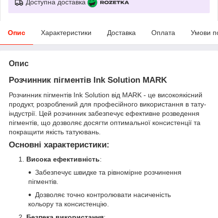
Доступна доставка
Опис
Характеристики
Доставка
Оплата
Умови п
Опис
Розчинник пігментів Ink Solution MARK
Розчинник пігментів Ink Solution від MARK - це високоякісний
продукт, розроблений для професійного використання в тату-
індустрії. Цей розчинник забезпечує ефективне розведення
пігментів, що дозволяє досягти оптимальної консистенції та
покращити якість татуювань.
Основні характеристики:
Висока ефективність
:
Забезпечує швидке та рівномірне розчинення
пігментів.
Дозволяє точно контролювати насиченість
кольору та консистенцію.
Безпека використання
: