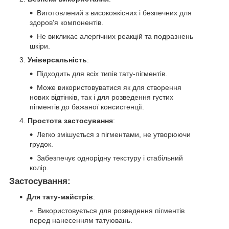
Виготовлений з високоякісних і безпечних для
здоров'я компонентів.
Не викликає алергічних реакцій та подразнень
шкіри.
Універсальність
:
Підходить для всіх типів тату-пігментів.
Може використовуватися як для створення
нових відтінків, так і для розведення густих
пігментів до бажаної консистенції.
Простота застосування
:
Легко змішується з пігментами, не утворюючи
грудок.
Забезпечує однорідну текстуру і стабільний
колір.
Застосування:
Для тату-майстрів
:
Використовується для розведення пігментів
перед нанесенням татуювань.