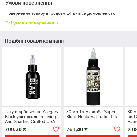
Умови повернення
Повернення товару впродовж 14 днів за домовленістю
Всі умови повернення
Подібні товари компанії
Тату фарба чорна Allegory
30 мл Тату фарба Super
30 м
Black універсальна Lining
Black Nocturnal Tattoo Ink
and 
And Shading Crafted USA
Fam
60 мл
700,30
761,40
2 0
₴
₴