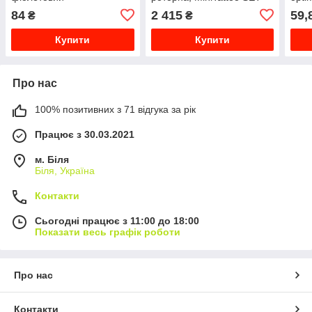
(двосторонній)
23 набір для тату
для 
84
2 415
59,
₴
₴
майстра.
Купити
Купити
Про нас
100% позитивних з 71 відгука за рік
Працює з 30.03.2021
м. Біля
Біля, Україна
Контакти
Сьогодні працює з 11:00 до 18:00
Показати весь графік роботи
Про нас
Контакти