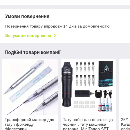
Умови повернення
Повернення товару впродовж 14 днів за домовленістю
Всі умови повернення
Подібні товари компанії
Трансферний маркер для
Тату набір для початківців
25/1
тату \ фріхенду
чорний , тату машинка
Kwad
фіолетовий
роторна, MiniTattoo SET
opti