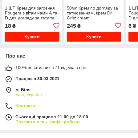
1 ШТ Крем для загоєння
50мл Крем по догляду за
1 ШТ
Fougera з вітамінами А та
татуюванням, крем Dr.
Foug
D для догляду за тату та
Gritz cream
D дл
татуажем 8 г
тату
18
245
6
₴
₴
₴
Купити
Купити
Про нас
100% позитивних з 71 відгука за рік
Працює з 30.03.2021
м. Біля
Біля, Україна
Контакти
Сьогодні працює з 11:00 до 18:00
Показати весь графік роботи