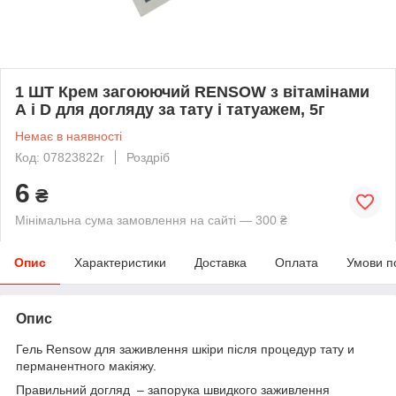
1 ШТ Крем загоюючий RENSOW з вітамінами
А і D для догляду за тату і татуажем, 5г
Немає в наявності
Код: 07823822r
Роздріб
6
₴
Мінімальна сума замовлення на сайті — 300 ₴
Опис
Характеристики
Доставка
Оплата
Умови п
Опис
Гель Rensow для заживлення шкіри після процедур тату и
перманентного макіяжу.
Правильний догляд – запорука швидкого заживлення