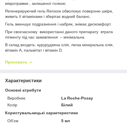
мікротравми , залишеної голкою.
Регенерируючий гель Rensow обволокує поверхню шкіри,
живить її вітамінами і зберігає водний баланс.
Гель зменшує подразнення і набряк, знімає дискомфорт.
При своєчасному використанні даного препарату втрата
пігменту під час заживлення – мінімальна.
В склад входить: курурудзяна олія, легка мінеральна олія,
вітамін А, пальмітат і вітамін D.
Приховати
Характеристики
Основні атрибути
Виробник
La Roche-Posay
Колір
Білий
Користувальницькі характеристики
Об'єм
5 мл