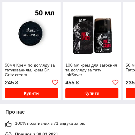
50мл Крем по догляду за
100 мл крем для загоєння
50 м
татуюванням, крем Dr.
та догляду за тату
Tatt
Gritz cream
InkSaver
245
455
235
₴
₴
Купити
Купити
Про нас
100% позитивних з 71 відгука за рік
Працює з 30.03.2021