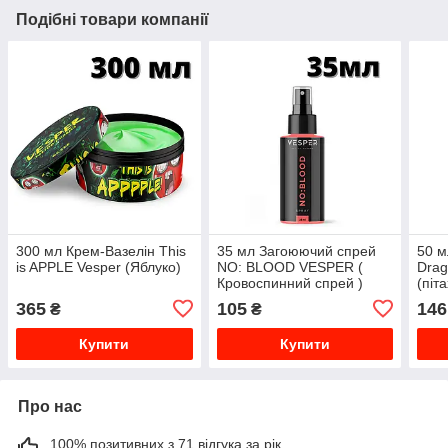
Подібні товари компанії
300 мл Крем-Вазелін This
35 мл Загоюючий спрей
50 м
is APPLE Vesper (Яблуко)
NO: BLOOD VESPER (
Drag
Кровоспинний спрей )
(піт
365
105
146
₴
₴
Купити
Купити
Про нас
100% позитивних з 71 відгука за рік