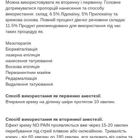
Можна використовувати як вторинну і первинну. Головне
дотримуватися пропорцій нанесення та способу
використання. склад: 6.5% Лідокаїну, 5% Прилокаїну та
кремова основа. Повний процент діючог речовини складає
11.5% Продукт рекомендовано для використання під час
таких процедур як.
Мезотерапія
Біоревіталізація
лазерна епіляція
нанесення татуювання
Воскова епіляція
Перманентнии макіяж
Редармалізація
Видалення татуювання
Спосіб використання як первинно анестезії
.
Втирання крему на ділянку шкіри протягом 10 хвилин.
Спосіб використання як вторинної анестезії.
Ефект крему NO:PAIN проявляється вже через 15-20 хвилин
перебування під стрей плівкою або оклюзійною. Тривалість
крему - від 60 хвилин до 180 хвилин, все залежить від шкіри та