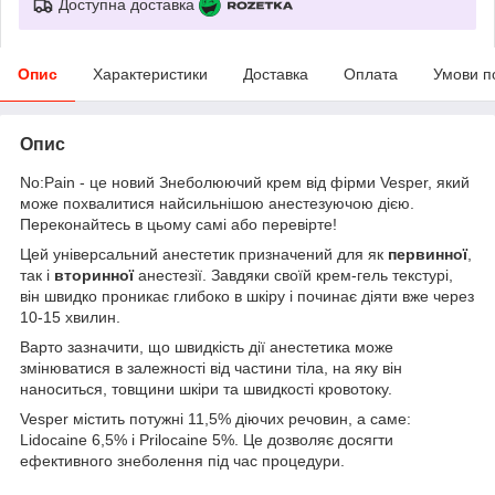
Доступна доставка
Опис
Характеристики
Доставка
Оплата
Умови п
Опис
No:Pain - це новий Знеболюючий крем від фірми Vesper, який
може похвалитися найсильнішою анестезуючою дією.
Переконайтесь в цьому самі або перевірте!
Цей універсальний анестетик призначений для як
первинної
,
так і
вторинної
анестезії. Завдяки своїй крем-гель текстурі,
він швидко проникає глибоко в шкіру і починає діяти вже через
10-15 хвилин.
Варто зазначити, що швидкість дії анестетика може
змінюватися в залежності від частини тіла, на яку він
наноситься, товщини шкіри та швидкості кровотоку.
Vesper містить потужні 11,5% діючих речовин, а саме:
Lidocaine 6,5% і Prilocaine 5%. Це дозволяє досягти
ефективного знеболення під час процедури.