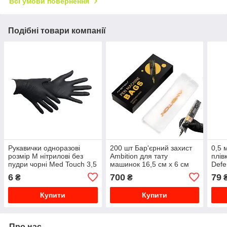
Всі умови повернення
Подібні товари компанії
Рукавички одноразові
200 шт Бар'єрний захист
0,5 
розмір М нітрилові без
Ambition для тату
плів
пудри чорні Med Touch 3,5
машинок 16,5 см х 6 см
Defe
грамма
6
700
79
₴
₴
Купити
Купити
Про нас