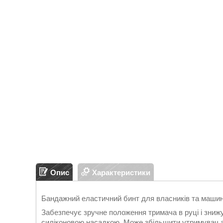
Опис
Характеристики
Бандажний еластичний бинт для власників та маши
Забезпечує зручне положення тримача в руці і знижує
силіконовою насадкою. Може збільшити утримувач а