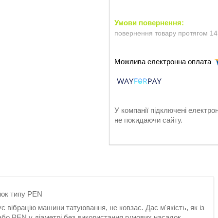
повернення товару протягом 14
У компанії підключені електро
не покидаючи сайту.
нок типу PEN
 вібрацію машини татуювання, не ковзає. Дає м'якість, як із
бо PEN у діаметрі без використання гумових насадок