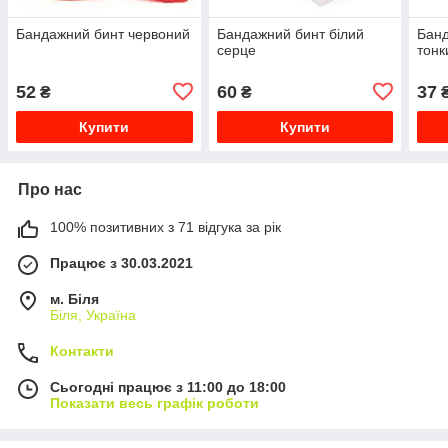
Бандажний бинт червоний
Бандажний бинт білий
Банд
серце
тонк
52
60
37
₴
₴
Купити
Купити
Про нас
100% позитивних з 71 відгука за рік
Працює з 30.03.2021
м. Біля
Біля, Україна
Контакти
Сьогодні працює з 11:00 до 18:00
Показати весь графік роботи