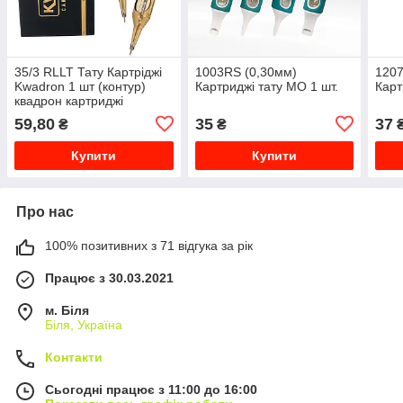
35/3 RLLT Тату Картріджі
1003RS (0,30мм)
120
Kwadron 1 шт (контур)
Картриджі тату MO 1 шт.
Карт
квадрон картриджі
59,80
35
37
₴
₴
Купити
Купити
Про нас
100% позитивних з 71 відгука за рік
Працює з 30.03.2021
м. Біля
Біля, Україна
Контакти
Сьогодні працює з 11:00 до 16:00