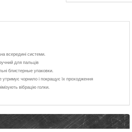
ана всередині системи.
зручний для пальців
льні блистерные упаковки.
е утримує чорнило і покращує їх проходження
німізують вібрацію голки.