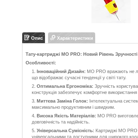
Опис
Характеристики
Тату-картриджі MO PRO: Новий Рівень Зручності
Особливості:
Інноваційний Дизайн:
MO PRO вражають не ли
що відображає сучасні тенденції у світі тату.
Оптимальна Ергономіка:
Зручність користув
конструкція забезпечує комфортне використання
Миттєва Заміна Голок:
Інтелектуальна систем
максимально продуктивним і швидким.
Висока Якість Матеріалів:
MO PRO виготовлені
довговічність та надійність.
Універсальна Сумісність:
Картриджі MO PRO с
універсальними та доступними для широкого кола