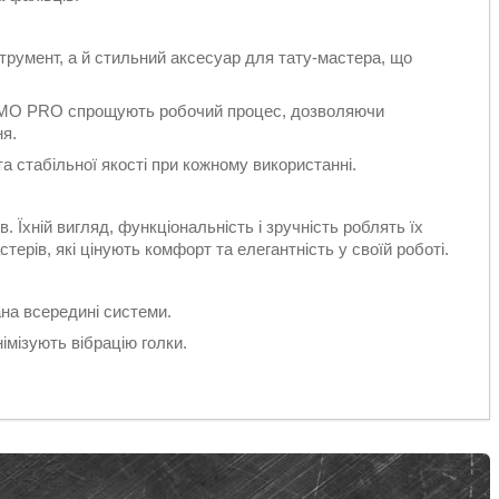
румент, а й стильний аксесуар для тату-мастера, що
ії MO PRO спрощують робочий процес, дозволяючи
ня.
а стабільної якості при кожному використанні.
 Їхній вигляд, функціональність і зручність роблять їх
рів, які цінують комфорт та елегантність у своїй роботі.
ана всередині системи.
німізують вібрацію голки.