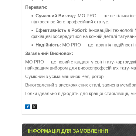
Переваги:
Сучасний Вигляд:
MO PRO — це не тільки інст
підкреслює його професійний статус.
Ефективність в Роботі:
Інноваційні технолог
фахівцеві зосередитися на кожній деталі татуван
Надійність:
MO PRO — це гарантія надійності т
Загальний Висновок:
MO PRO — це новий стандарт у світі тату-картриджів.
найкращим вибором для високопрофесійних тату-масте
Сумісний з усіма машинок Pen, ротор
Виготовлений з високоякісних сталі, захисна мембр
Голки ідеально підходять для кращої стабілізації, мі
ІНФОРМАЦІЯ ДЛЯ ЗАМОВЛЕННЯ