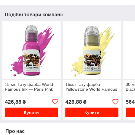
Подібні товари компанії
15 мл Тату фарба World
15мл Тату фарба
30 м
Famous Ink — Paris Pink
Yellowstone World Famous
Blac
426,88
426,88
564
₴
₴
Купити
Купити
Про нас