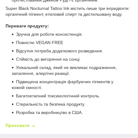
протестований Джеком Руді і є органічним.
Super Black Nocturnal Tattoo Ink містить лише три інгредієнти:
органічний пігмент, етиловий спирт та дистильовану воду.
Переваги продукту:
Зручна для роботи консистенція.
Повністю VEGAN FREE
Відсутня потреба додаткового розведення.
Стійкість до вигоряння на сонці.
Унікальний склад, який не викликає подразнення,
запалення, алергічні реакції.
Підвищена концентрація фарбуючих пігментів у
кожній ємності.
Багатоетапний токсикологічний контроль.
Стерильність та безпека продукту.
Розробка та виробництво в США.
Приховати