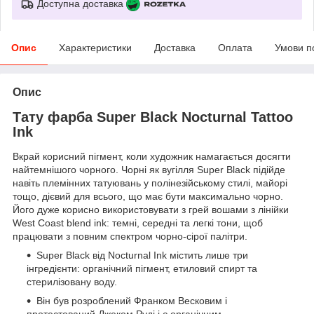
Доступна доставка
Опис
Характеристики
Доставка
Оплата
Умови п
Опис
Тату фарба Super Black Nocturnal Tattoo
Ink
Вкрай корисний пігмент, коли художник намагається досягти
найтемнішого чорного. Чорні як вугілля Super Black підійде
навіть племінних татуювань у полінезійському стилі, майорі
тощо, дієвий для всього, що має бути максимально чорно.
Його дуже корисно використовувати з грей вошами з лінійки
West Coast blend ink: темні, середні та легкі тони, щоб
працювати з повним спектром чорно-сірої палітри.
Super Black від Nocturnal Ink містить лише три
інгредієнти: органічний пігмент, етиловий спирт та
стерилізовану воду.
Він був розроблений Франком Весковим і