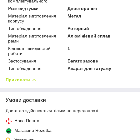
комплектувального
Різновид гумки
Двостороння
Матеріал виготовлення
Метал
корпусу
Тип обладнання
Роторний
Матеріал виготовлення
Алюмінієвий сплав
рами
Кількість швидкостей
1
роботи
Застосування
Багаторазове
Тип обладнання
Апарат для татуажу
Приховати
Умови доставки
Доставка здійснюється тільки по передоплаті.
Нова Пошта
Магазини Rozetka
Укрпошта