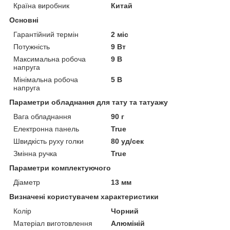
Країна виробник
Китай
Основні
Гарантійний термін
2 міс
Потужність
9 Вт
Максимальна робоча
9 В
напруга
Мінімальна робоча
5 В
напруга
Параметри обладнання для тату та татуажу
Вага обладнання
90 г
Електронна панель
True
Швидкість руху голки
80 уд/сек
Змінна ручка
True
Параметри комплектуючого
Діаметр
13 мм
Визначені користувачем характеристики
Колір
Чорний
Матеріал виготовлення
Алюміній