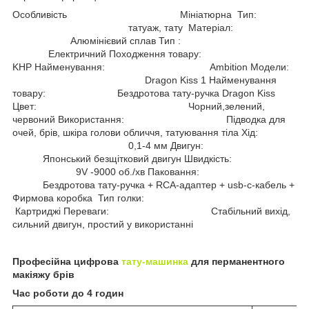
Особливість Мініатюрна Тип:
татуаж, тату Матеріал:
Алюмінієвий сплав Тип :
Електричний Походження товару:
KHP Найменування: Ambition Модели:
Dragon Kiss 1 Найменування
товару: Бездротова тату-ручка Dragon Kiss
Цвет: Чорний,зелений,
червоний Використання: Підводка для
очей, брів, шкіра голови обличчя, татуювання тіла Хід:
0,1-4 мм Двигун:
Японський безщітковий двигун Швидкість:
9V -9000 об./хв Паковання:
Бездротова тату-ручка + RCA-адаптер + usb-c-кабель +
Фирмова коробка Тип голки:
Картриджі Переваги: Стабільний вихід,
сильний двигун, простий у використанні
Професійна цифрова
тату-машинка
для перманентного
макіяжу брів
Час роботи до 4 годин