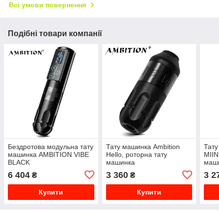
Всі умови повернення
Подібні товари компанії
Бездротова модульна тату
Тату машинка Ambition
Тату
машинка AMBITION VIBE
Hello, роторна тату
MIIN
BLACK
машинка
маши
для 
6 404
3 360
3 2
₴
₴
Купити
Купити