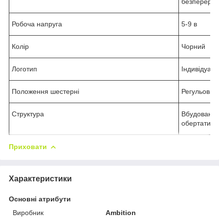
безперервно
Робоча напруга
5-9 в
Колір
Чорний
Логотип
Індивідуал
Положення шестерні
Регульован
Структура
Вбудована с
обертатися
Приховати
Характеристики
Основні атрибути
Виробник
Ambition