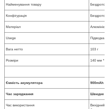
Найменування товару
Бездротова
Конфігурація
Бездротова
Матеріал
Алюмінієви
Usege
Підводка дл
Вага нетто
103 г
Розміри
140 мм * 2
Ємність акумулятора
900mAh
Час заряджання
Швидке зар
Час використання
Вихідний ст