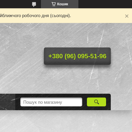
Кошик
йближчого робочого дня (сьогодні).
+380 (96) 095-51-96