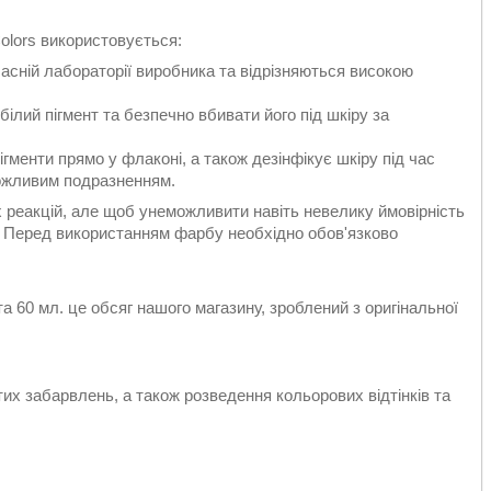
olors використовується:
ласній лабораторії виробника та відрізняються високою
ілий пігмент та безпечно вбивати його під шкіру за
ігменти прямо у флаконі, а також дезінфікує шкіру під час
ожливим подразненням.
х реакцій, але щоб унеможливити навіть невелику ймовірність
і. Перед використанням фарбу необхідно обов'язково
а 60 мл. це обсяг нашого магазину, зроблений з оригінальної
их забарвлень, а також розведення кольорових відтінків та