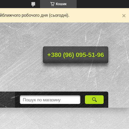
Кошик
йближчого робочого дня (сьогодні).
+380 (96) 095-51-96