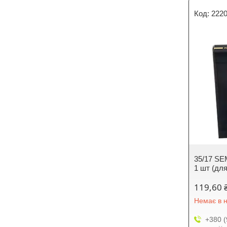
222
35/17 SE
1 шт (для
119,60 
Немає в н
+380 (