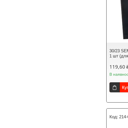
30/23 SE
1 шт (для
119,60 
В наявнос
Ку
214-