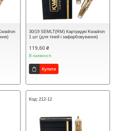
Kwadron
30/19 SEMLT(RM) Картриджі Kwadron
ання)
1 шт (для тіней і зафарбовування)
119,60 ₴
В наявності
Купити
212-12