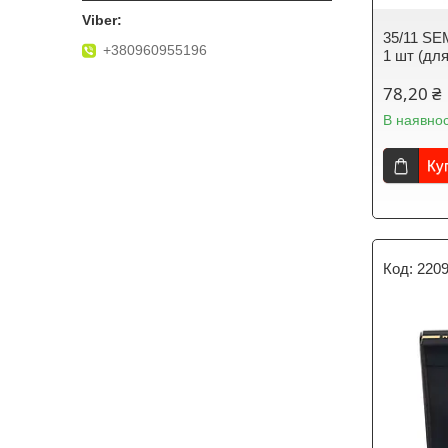
35/11 SE
+380960955196
1 шт (для
78,20 ₴
В наявнос
Ку
220