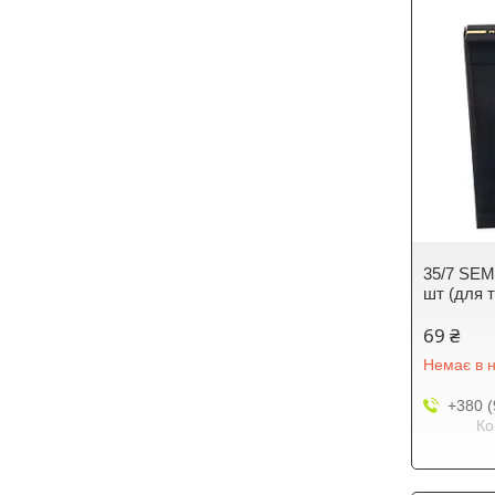
35/7 SEM
шт (для 
69 ₴
Немає в н
+380 (
Ко