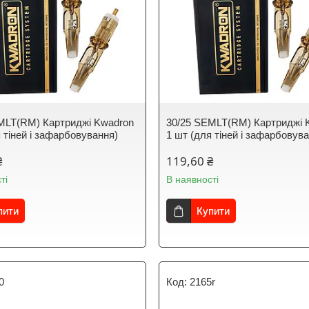
MLT(RM) Картриджі Kwadron
30/25 SEMLT(RM) Картриджі 
 тіней і зафарбовування)
1 шт (для тіней і зафарбовув
₴
119,60 ₴
ті
В наявності
пити
Купити
0
2165r