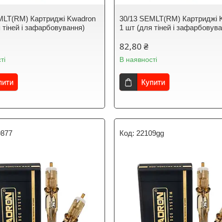
MLT(RM) Картриджі Kwadron
30/13 SEMLT(RM) Картриджі 
 тіней і зафарбовування)
1 шт (для тіней і зафарбовув
82,80 ₴
ті
В наявності
пити
Купити
9877
22109gg