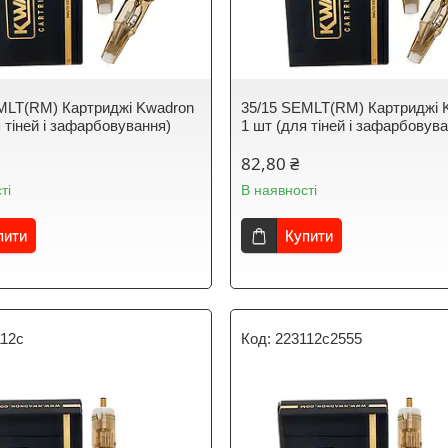
MLT(RM) Картриджі Kwadron
35/15 SEMLT(RM) Картриджі 
 тіней і зафарбовування)
1 шт (для тіней і зафарбовув
82,80 ₴
ті
В наявності
пити
Купити
112c
223112c2555