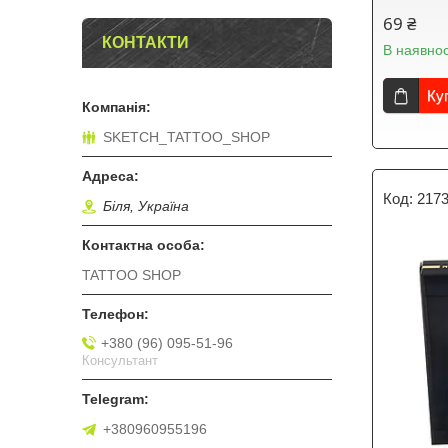
69 ₴
КОНТАКТИ
В наявнос
Ку
SKETCH_TATTOO_SHOP
217
Біля, Україна
TATTOO SHOP
+380 (96) 095-51-96
Консультант
+380960955196