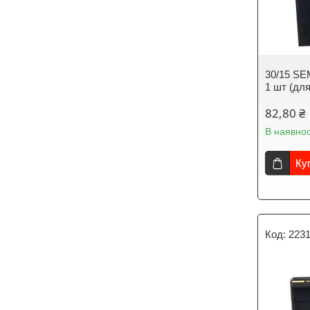
30/15 SE
1 шт (для
82,80 ₴
В наявнос
Ку
223