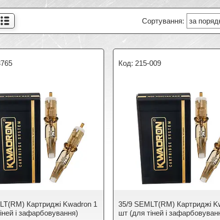
8765
215-009
LT(RM) Картриджі Kwadron 1
35/9 SEMLT(RM) Картриджі K
тіней і зафарбовування)
шт (для тіней і зафарбовуван