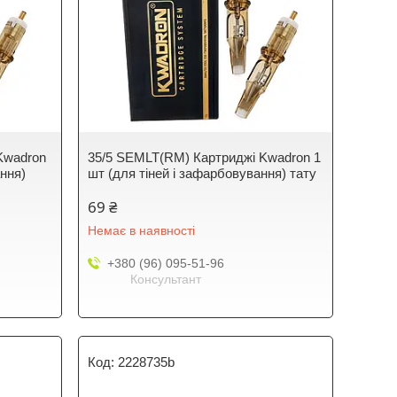
Kwadron
35/5 SEMLT(RM) Картриджі Kwadron 1
ання)
шт (для тіней і зафарбовування) тату
69 ₴
Немає в наявності
+380 (96) 095-51-96
Консультант
2228735b