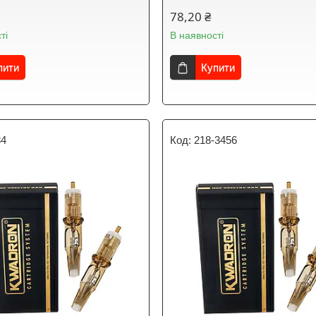
78,20 ₴
ті
В наявності
пити
Купити
34
218-3456