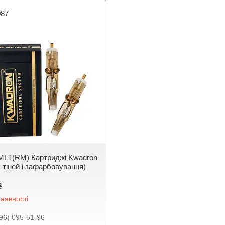
087
MLT(RM) Картриджі Kwadron
 тіней і зафарбовування)
₴
аявності
96) 095-51-96