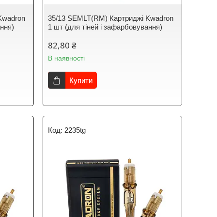
Kwadron
35/13 SEMLT(RM) Картриджі Kwadron
ання)
1 шт (для тіней і зафарбовування)
82,80 ₴
В наявності
Купити
2235tg