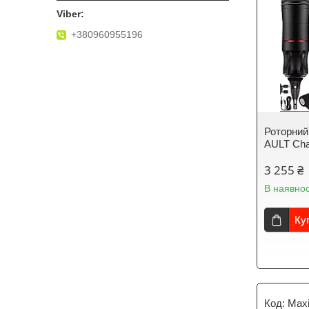
+380960955196
Роторний
AULT Cha
3 255 ₴
В наявнос
Ку
Maxi