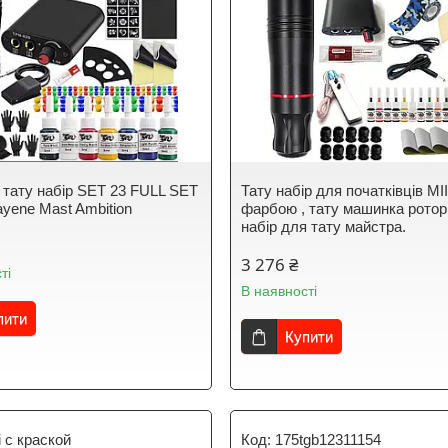
 тату набір SET 23 FULL SET
Тату набір для початківців MII
yene Mast Ambition
фарбою , тату машинка ротор
набір для тату майстра.
3 276 ₴
ті
В наявності
пити
Купити
 с краской
175tgb12311154