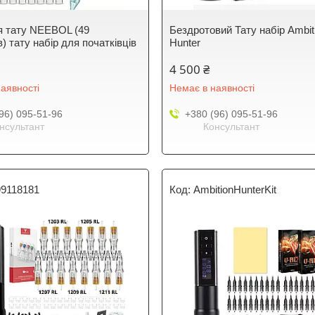
я тату NEEBOL (49
Бездротовий Тату набір Ambit
) тату набір для початківців
Hunter
4 500 ₴
аявності
Немає в наявності
96) 095-51-96
+380 (96) 095-51-96
нсультант
Консультант
99118181
AmbitionHunterKit