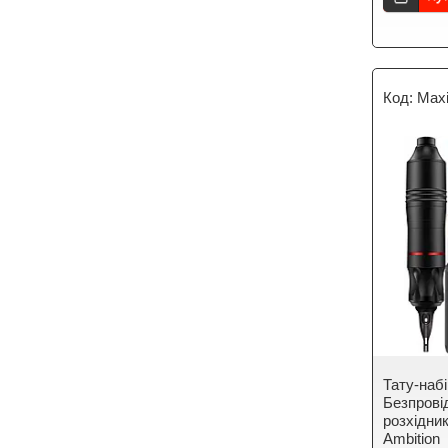
Maxi
Тату-наб
Безпрові
розхідни
Ambition