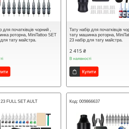
р для початківців чорний ,
Тату набір для початківців чо
инка роторна, MiniTattoo SET
тату машинка роторна, MiniTa
 для тату майстра.
23 набір для тату майстра.
2 415 ₴
ті
В наявності
пити
Купити
 23 FULL SET AULT
009866637