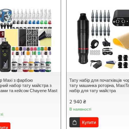
ір Maxi з фарбою
Тату набір для початківців чо
дний набор тату майстра з
тату машинка роторна, MaxiTa
ками та кейсом Chayene Mast
набір для тату майстра
2 940 ₴
В наявності
ті
Купити
пити