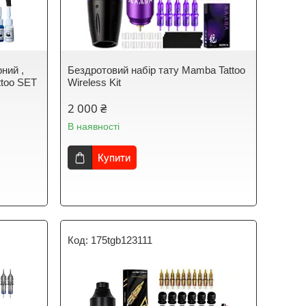
рний ,
Бездротовий набір тату Mamba Tattoo
ttoo SET
Wireless Kit
2 000 ₴
В наявності
Купити
175tgb123111