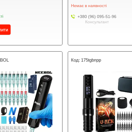
Немає в наявності
ті
+380 (96) 095-51-96
Консультант
пити
BOL
175tgbпрр