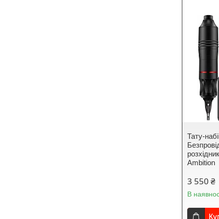
Тату-наб
Безпрові
розхідни
Ambition
3 550 ₴
В наявнос
Ку