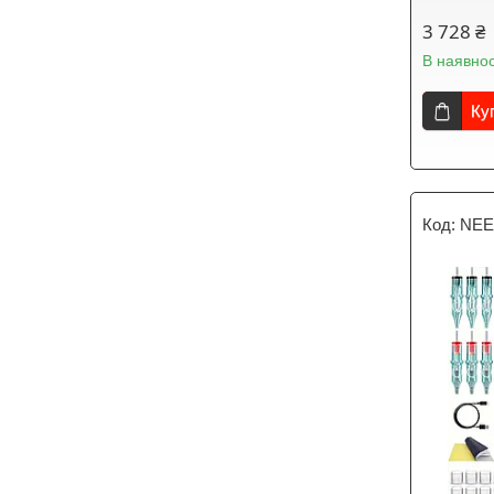
3 728 ₴
В наявнос
Ку
NEE