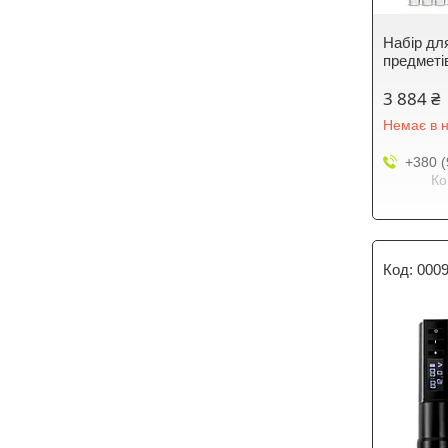
Набір дл
предметів
3 884 ₴
Немає в н
+380 (
Ко
000