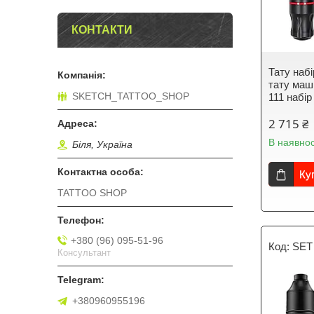
КОНТАКТИ
Тату набі
тату маш
SKETCH_TATTOO_SHOP
111 набір
2 715 ₴
В наявнос
Біля, Україна
Ку
TATTOO SHOP
+380 (96) 095-51-96
SET
Консультант
+380960955196