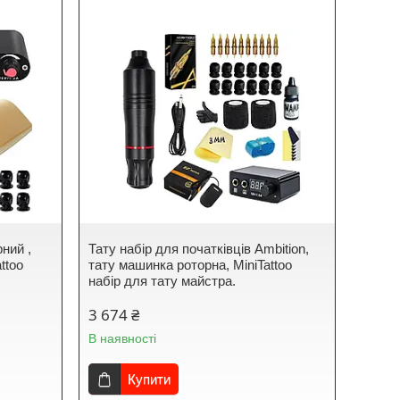
рний ,
Тату набір для початківців Ambition,
ttoo
тату машинка роторна, MiniTattoo
набір для тату майстра.
3 674 ₴
В наявності
Купити