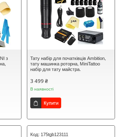
NI з
Тату набір для початківців Ambition,
на,
тату машинка роторна, MiniTattoo
набір для тату майстра.
3 499 ₴
В наявності
Купити
175tgb123111