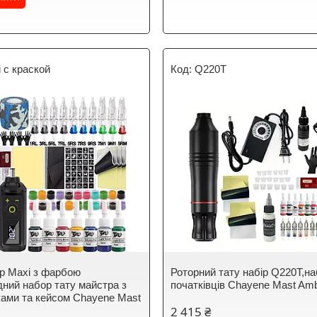
 с краской
Q220T
ір Maxi з фарбою
Роторний тату набір Q220T,на
дний набор тату майстра з
початківців Chayene Mast Amb
ками та кейсом Chayene Mast
2 415 ₴