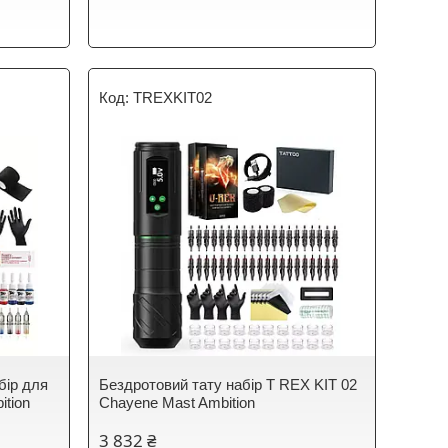
TREXKIT02
бір для
Бездротовий тату набір T REX KIT 02
ition
Chayene Mast Ambition
3 832 ₴