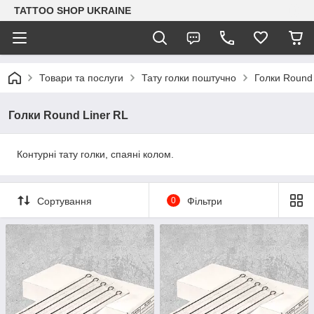
TATTOO SHOP UKRAINE
Товари та послуги
Тату голки поштучно
Голки Round 
Голки Round Liner RL
Контурні тату голки, спаяні колом.
Сортування
0
Фільтри